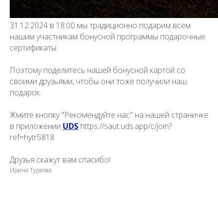
31.12.2024 в 18:00 мы традиционно подарим всем
нашим участникам бонусной программы подарочные
сертификаты.
Поэтому поделитесь нашей бонусной картой со
своими друзьями, чтобы они тоже получили наш
подарок.
Жмите кнопку "Рекомендуйте нас" на нашей страничке
в приложении
UDS
https://saut.uds.app/c/join?
ref=hytr5818
Друзья скажут вам спасибо!
Ирина Туркова