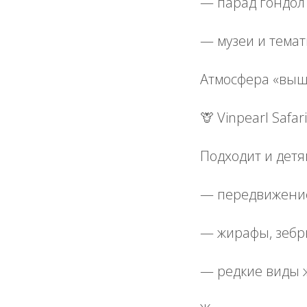
— парад гондол
— музеи и тема
Атмосфера «вышл
🦒 Vinpearl Saf
Подходит и детя
— передвижение
— жирафы, зебры
— редкие виды 