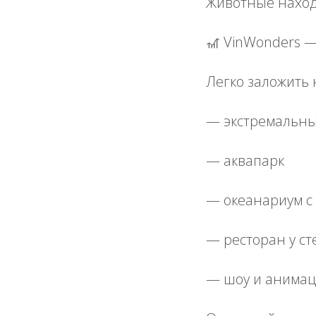
Животные находя
🎢 VinWonders 
Легко заложить 
— экстремальны
— аквапарк
— океанариум с
— ресторан у с
— шоу и анима