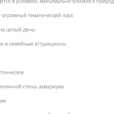
тся в условиях, максимально близких к приро
— огромный тематический парк
на целый день:
е и семейные аттракционы
 тоннелем
теклянной стены аквариума
ция