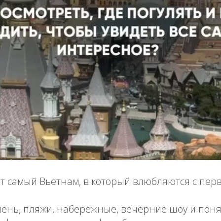
от самый Вьетнам, в который влюбляются с пер
лень, пляжи, набережные, вечерние шоу и пон