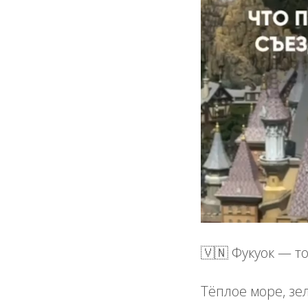
🇻🇳 Фукуок — т
Тёплое море, зе