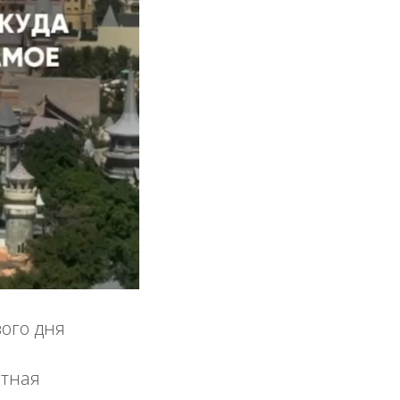
вого дня
ятная