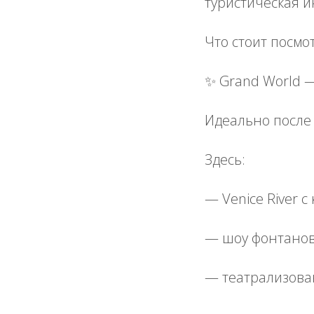
туристическая и
Что стоит посмот
✨ Grand World 
Идеально после 
Здесь:
— Venice River с
— шоу фонтанов
— театрализова