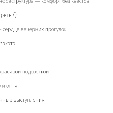
нфраструктура — комфорт без квестов.
реть 👇
— сердце вечерних прогулок
заката.
 красивой подсветкой
 и огня
нные выступления