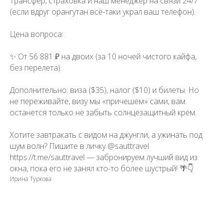
Трансфер, страховка и наш менеджер на связи 24/7
(если вдруг орангутан всё-таки украл ваш телефон).
Цена вопроса:
✨ От 56 881 ₽ на двоих (за 10 ночей чистого кайфа,
без перелета).
Дополнительно: виза ($35), налог ($10) и билеты. Но
не переживайте, визу мы «причешем» сами, вам
останется только не забыть солнцезащитный крем.
Хотите завтракать с видом на джунгли, а ужинать под
шум волн? Пишите в личку @sauttravel
https://t.me/sauttravel — забронируем лучший вид из
окна, пока его не занял кто-то более шустрый! 🌴👇
Ирина Туркова