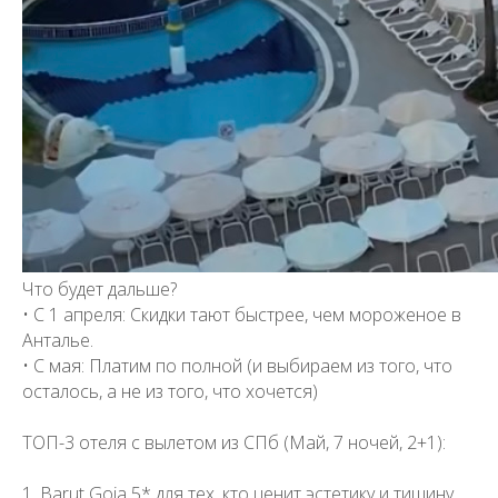
Что будет дальше?
• С 1 апреля: Скидки тают быстрее, чем мороженое в
Анталье.
• С мая: Платим по полной (и выбираем из того, что
осталось, а не из того, что хочется)
ТОП-3 отеля с вылетом из СПб (Май, 7 ночей, 2+1):
1. Barut Goia 5* для тех, кто ценит эстетику и тишину.