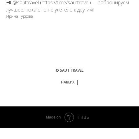
📲 @sauttravel (https://t.me/sauttravel) — забронируем
лучшее, пока оно не улетело к другим!
Ирина Туркова
© SAUT TRAVEL
НАВЕРХ
Tilda
Made on