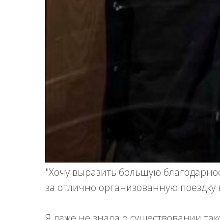
"Хочу выразить большую благодарно
за отлично организованную поездку в
Я даже не знала о существовании та