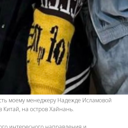
сть моему менеджеру Надежде Исламовой
 Китай, на остров Хайнань.
кого интересного направления и