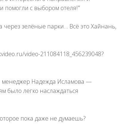
и помогли с выбором отеля!"
га через зелёные парки… Всё это Хайнань,
kvideo.ru/video-211084118_456239048?
аш менеджер Надежда Исламова —
дям было легко наслаждаться
которое пока даже не думаешь?