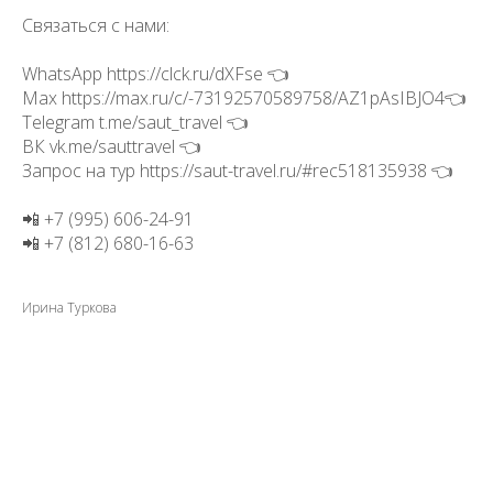
Связаться с нами:
WhatsApp https://clck.ru/dXFse 👈
Max https://max.ru/c/-73192570589758/AZ1pAsIBJO4👈
Telegram t.me/saut_travel 👈
ВК vk.me/sauttravel 👈
Запрос на тур https://saut-travel.ru/#rec518135938 👈
📲 +7 (995) 606-24-91
📲 +7 (812) 680-16-63
Ирина Туркова