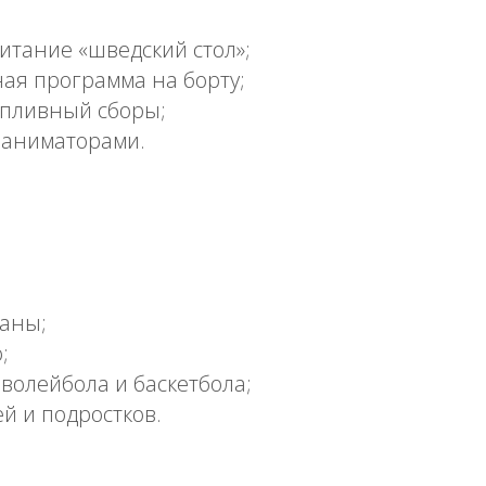
итание «шведский стол»;
ая программа на борту;
опливный сборы;
с аниматорами.
раны;
;
волейбола и баскетбола;
ей и подростков.