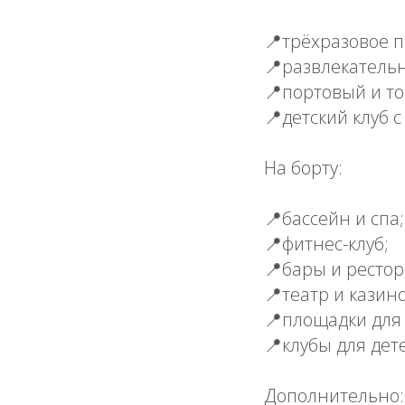
📍трёхразовое п
📍развлекательн
📍портовый и т
📍детский клуб 
На борту:
📍бассейн и спа;
📍фитнес-клуб;
📍бары и ресто
📍театр и казино
📍площадки для 
📍клубы для дет
Дополнительно: