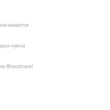
оплачиваются
орых нужна
ку @sauttravel