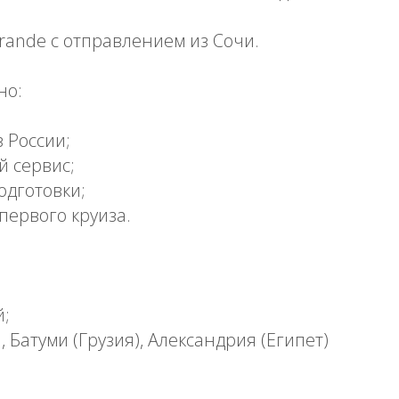
Grande с отправлением из Сочи.
но:
з России;
й сервис;
одготовки;
первого круиза.
й;
 Батуми (Грузия), Александрия (Египет)