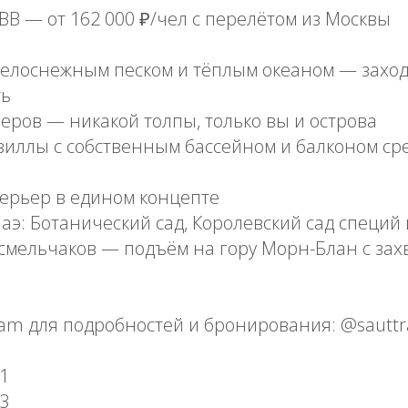
· BB — от 162 000 ₽/чел с перелётом из Москвы
белоснежным песком и тёплым океаном — заход
ть
меров — никакой толпы, только вы и острова
виллы с собственным бассейном и балконом ср
ерьер в едином концепте
аэ: Ботанический сад, Королевский сад специй
 смельчаков — подъём на гору Морн-Блан с з
am для подробностей и бронирования: @sauttr
91
63