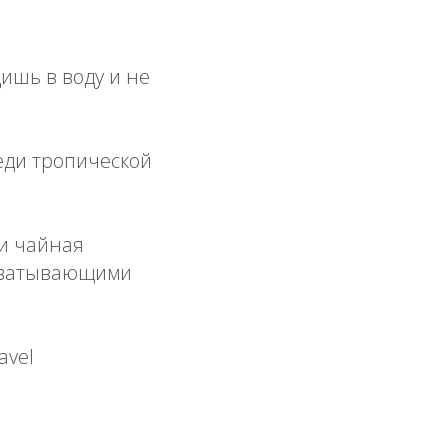
ишь в воду и не
еди тропической
 и чайная
ахватывающими
avel