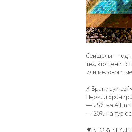
Сейшелы — одна
тех, кто ценит 
или медового ме
⚡️ Бронируй сей
Период брониров
— 25% на All inc
— 20% на тур с 
🌳 STORY SEYCH