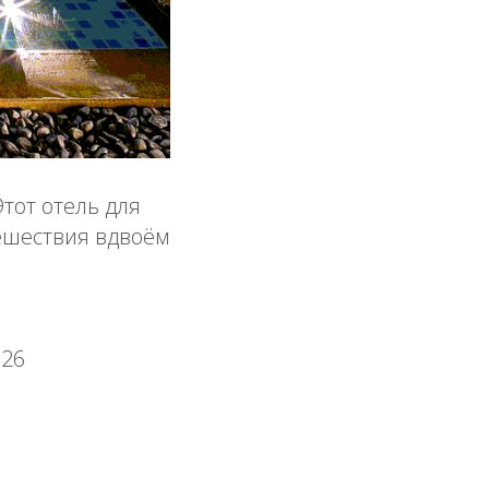
тот отель для
тешествия вдвоём
026