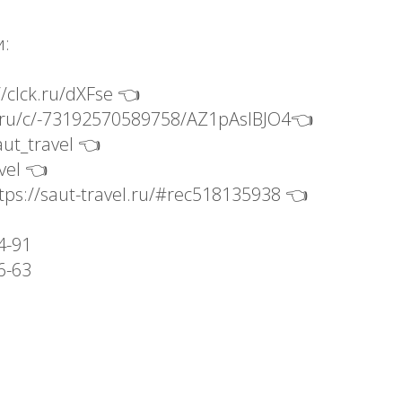
и:
/clck.ru/dXFse 👈
.ru/c/-73192570589758/AZ1pAsIBJO4👈
ut_travel 👈
vel 👈
tps://saut-travel.ru/#rec518135938 👈
4-91
6-63