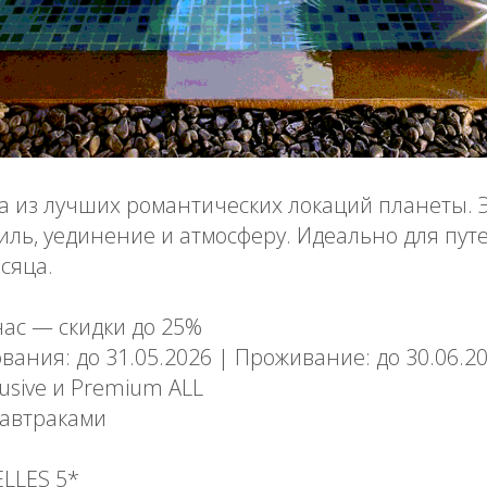
 из лучших романтических локаций планеты. Э
стиль, уединение и атмосферу. Идеально для пу
сяца.
час — скидки до 25%
ания: до 31.05.2026 | Проживание: до 30.06.2
lusive и Premium ALL
завтраками
ELLES 5*